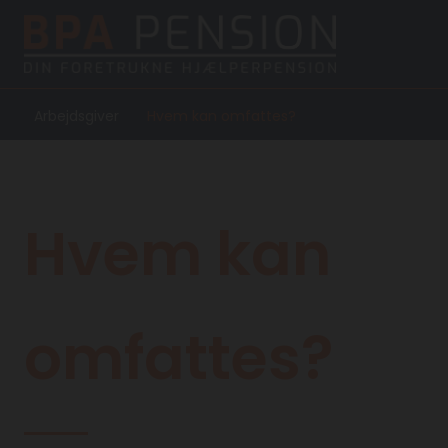
Arbejdsgiver
Hvem kan omfattes?
/
Hvem kan
omfattes?