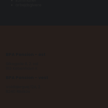
kommuner
arbejdsgivere
BPA Pension - øst
Silkegade 8, 2. sal
1113 København K
BPA Pension - vest
Voldbjergvej 12A, 2.
8240 Risskov